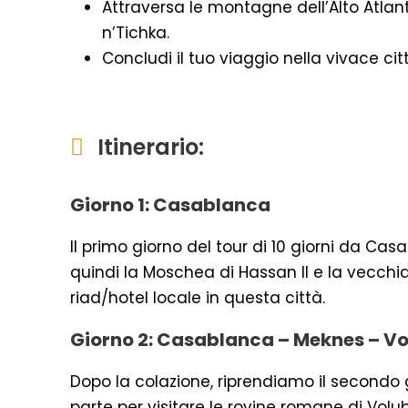
Attraversa le montagne dell’Alto Atlan
n’Tichka.
Concludi il tuo viaggio nella vivace cit
Itinerario:
Giorno 1: Casablanca
Il primo giorno del tour di 10 giorni da Ca
quindi la Moschea di Hassan ll e la vecchia 
riad/hotel locale in questa città.
Giorno 2: Casablanca – Meknes – Vol
Dopo la colazione, riprendiamo il secondo g
parte per visitare le rovine romane di Volub