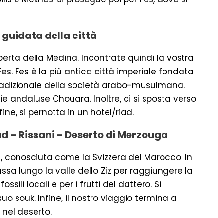
a guidata della città
perta della Medina. Incontrate quindi la vostra
 Fes. Fes è la più antica città imperiale fondata
e tradizionale della società arabo-musulmana.
e andaluse Chouara. Inoltre, ci si sposta verso
ine, si pernotta in un hotel/riad.
oud – Rissani – Deserto di Merzouga
e, conosciuta come la Svizzera del Marocco. In
assa lungo la valle dello Ziz per raggiungere la
ssili locali e per i frutti del dattero. Si
suo souk. Infine, il nostro viaggio termina a
nel deserto.