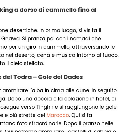
king a dorso di cammello fino al
ne desertiche. In primo luogo, si visita il
a Gnawa. Si pranza poi con i nomadi che
remo per un giro in cammello, attraversando le
 nel deserto, cena e musica intorno al fuoco.
 il cielo stellato.
e del Todra – Gole del Dades
 ammirare l’alba in cima alle dune. In seguito,
ga. Dopo una doccia e la colazione in hotel, ci
 prosegue verso Tinghir e si raggiungono le gole
e e più strette del
Marocco
. Qui si fa
attano foto straordinarie. Dopo il pranzo nelle
s. Qui potremo ammirare i castelli di sabbia e