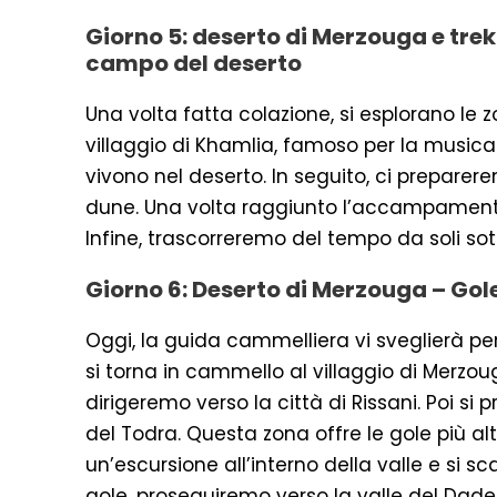
Giorno 5: deserto di Merzouga e trek
campo del deserto
Una volta fatta colazione, si esplorano le zo
villaggio di Khamlia, famoso per la music
vivono nel deserto. In seguito, ci prepare
dune. Una volta raggiunto l’accampamento
Infine, trascorreremo del tempo da soli sotto
Giorno 6: Deserto di Merzouga – Gol
Oggi, la guida cammelliera vi sveglierà per
si torna in cammello al villaggio di Merzou
dirigeremo verso la città di Rissani. Poi si
del Todra. Questa zona offre le gole più alt
un’escursione all’interno della valle e si sc
gole, proseguiremo verso la valle del Dade