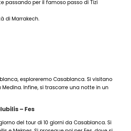
te passando per il famoso passo di Tizi
tà di Marrakech.
sablanca, esploreremo Casablanca. Si visitano
Medina. Infine, si trascorre una notte in un
ubilis – Fes
iorno del tour di 10 giorni da Casablanca. Si
ilis e Meknes. Si prosegue poi per Fes, dove si