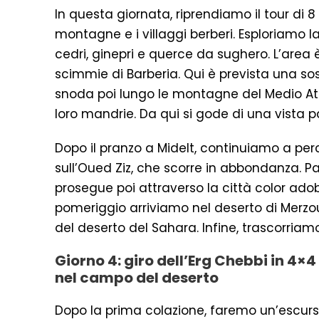
In questa giornata, riprendiamo il tour di 
montagne e i villaggi berberi. Esploriamo la
cedri, ginepri e querce da sughero. L’area è 
scimmie di Barberia. Qui è prevista una s
snoda poi lungo le montagne del Medio Atl
loro mandrie. Da qui si gode di una vista
Dopo il pranzo a Midelt, continuiamo a pe
sull’Oued Ziz, che scorre in abbondanza. P
prosegue poi attraverso la città color adobe
pomeriggio arriviamo nel deserto di Merzoug
del deserto del Sahara. Infine, trascorriam
Giorno 4: giro dell’Erg Chebbi in 4
nel campo del deserto
Dopo la prima colazione, faremo un’escursio