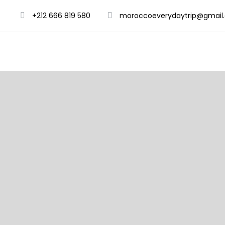
+212 666 819 580
moroccoeverydaytrip@gmail