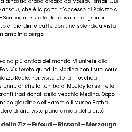
prima dinastia araba creata da Moulay Ismail. Qui
Mansour, che è la porta d’accesso al Palazzo di
Souani, alle stalle dei cavalli e ai granai.
etto di giardini e caffè con una splendida vista
temiamo in albergo.
 Medina più antica del mondo. Vi unirete alla
Fes. Visiterete quindi la Medina con i suoi souk
alazzo Reale. Poi, visiterete la moschea
iteranno anche la tomba di Moulay Idriss II e le
storanti tradizionali della vecchia Medina. Dopo
’antico giardino dell’Harem e il Museo Batha.
godere di una vista panoramica della città.
e dello Ziz – Erfoud – Rissani – Merzouga