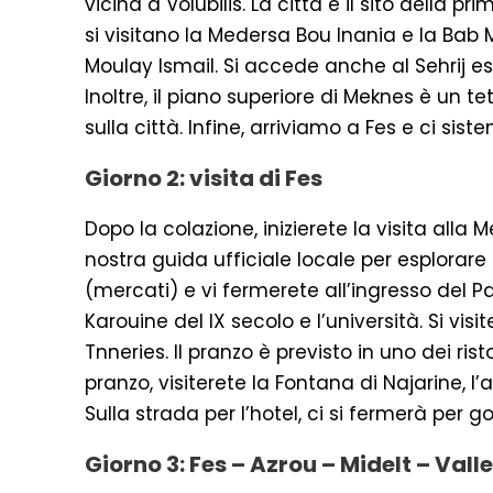
vicina a Volubilis. La città è il sito della 
si visitano la Medersa Bou Inania e la Bab 
Moulay Ismail. Si accede anche al Sehrij es-
Inoltre, il piano superiore di Meknes è un t
sulla città. Infine, arriviamo a Fes e ci sis
Giorno 2: visita di Fes
Dopo la colazione, inizierete la visita alla
nostra guida ufficiale locale per esplorare 
(mercati) e vi fermerete all’ingresso del P
Karouine del IX secolo e l’università. Si vis
Tnneries. Il pranzo è previsto in uno dei ri
pranzo, visiterete la Fontana di Najarine, l
Sulla strada per l’hotel, ci si fermerà per 
Giorno 3: Fes – Azrou – Midelt – Vall