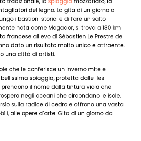
rto tradizionale, la
spiaggia
mozzafiato, la
tagliatori del legno. La gita di un giorno a
ungo i bastioni storici e di fare un salto
emente nota come Mogador, si trova a 180 km
tto francese allievo di Sébastien Le Prestre de
no dato un risultato molto unico e attraente.
una città di artisti.
le che le conferisce un inverno mite e
ellissima spiaggia, protetta dalle Iles
e prendono il nome dalla tintura viola che
ospera negli oceani che circondano le isole.
tarsio sulla radice di cedro e offrono una vasta
ili, alle opere d’arte. Gita di un giorno da