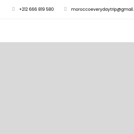
+212 666 819 580
moroccoeverydaytrip@gmail