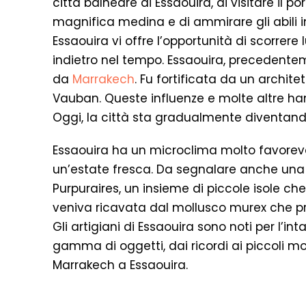
città balneare di Essaouira, di visitare il po
magnifica medina e di ammirare gli abili in
Essaouira vi offre l’opportunità di scorrere l
indietro nel tempo. Essaouira, precedent
da
Marrakech
. Fu fortificata da un archite
Vauban. Queste influenze e molte altre han
Oggi, la città sta gradualmente diventando 
Essaouira ha un microclima molto favorevo
un’estate fresca. Da segnalare anche una b
Purpuraires, un insieme di piccole isole ch
veniva ricavata dal mollusco murex che pr
Gli artigiani di Essaouira sono noti per l’in
gamma di oggetti, dai ricordi ai piccoli mob
Marrakech a Essaouira.