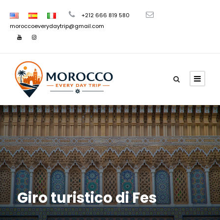
+212 666 819 580
moroccoeverydaytrip@gmail.com
Giro turistico di Fes