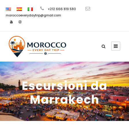
+212 666 819 580
moroccoeverydaytrip@gmail.com
Escursioni da
Marrakech