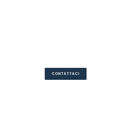
Tour del Marocc
Morocco Everyday Trip
CONTATTACI