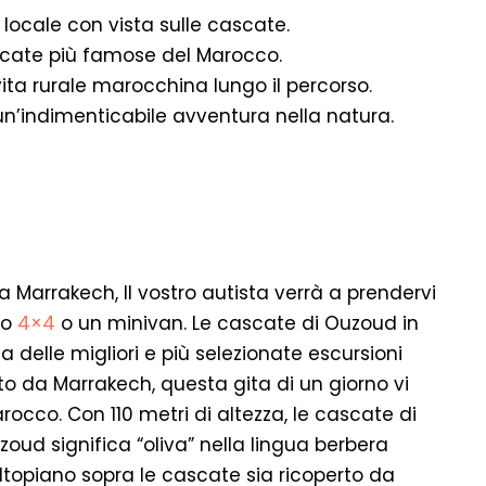
e locale con vista sulle cascate.
ascate più famose del Marocco.
 vita rurale marocchina lungo il percorso.
un’indimenticabile avventura nella natura.
 Marrakech, Il vostro autista verrà a prendervi
lo
4×4
o un minivan. Le cascate di Ouzoud in
delle migliori e più selezionate escursioni
to da Marrakech, questa gita di un giorno vi
rocco. Con 110 metri di altezza, le cascate di
zoud significa “oliva” nella lingua berbera
ltopiano sopra le cascate sia ricoperto da