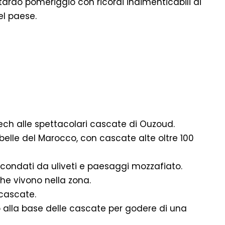
 tardo pomeriggio con ricordi indimenticabili di
el paese.
ech alle spettacolari cascate di Ouzoud.
 belle del Marocco, con cascate alte oltre 100
ircondati da uliveti e paesaggi mozzafiato.
he vivono nella zona.
cascate.
no alla base delle cascate per godere di una