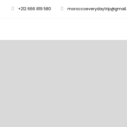
+212 666 819 580
moroccoeverydaytrip@gmail