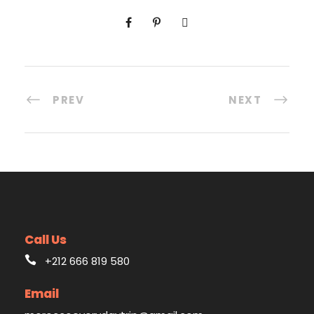
PREV
NEXT
Call Us
+212 666 819 580
Email