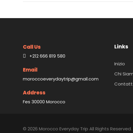
Links
Call Us
+212 666 819 580
Inizio
Email
Chi Sia
moroccoeverydaytrip@gmail.com
Contatt
Address
Fes 30000 Morocco
© 2026 Morocco Everyday Trip All Rights Reserved.