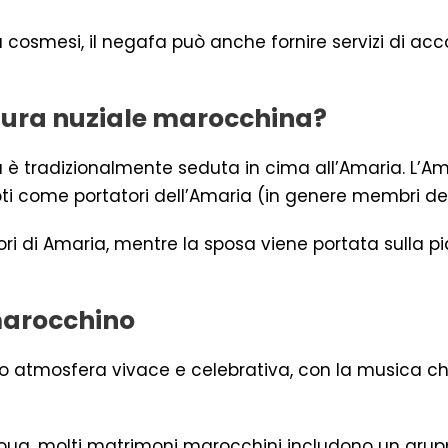
la cosmesi, il negafa può anche fornire servizi di ac
ltura nuziale marocchina?
sa è tradizionalmente seduta in cima all’Amaria. L’
ti come portatori dell’Amaria (in genere membri de
ori di Amaria, mentre la sposa viene portata sull
marocchino
ro atmosfera vivace e celebrativa, con la musica c
 l’jouq, molti matrimoni marocchini includono un g