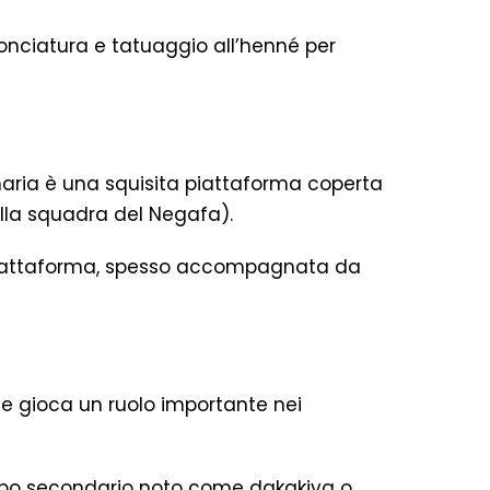
conciatura e tatuaggio all’henné per
Amaria è una squisita piattaforma coperta
lla squadra del Negafa).
a piattaforma, spesso accompagnata da
he gioca un ruolo importante nei
ruppo secondario noto come dakakiya o