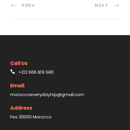
PREV
NEXT
Call Us
+212 666 819 580
Email
moroccoeverydaytrip@gmail.com
Address
Fes 30000 Morocco