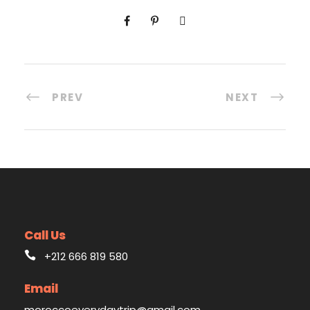
PREV
NEXT
Call Us
+212 666 819 580
Email
moroccoeverydaytrip@gmail.com