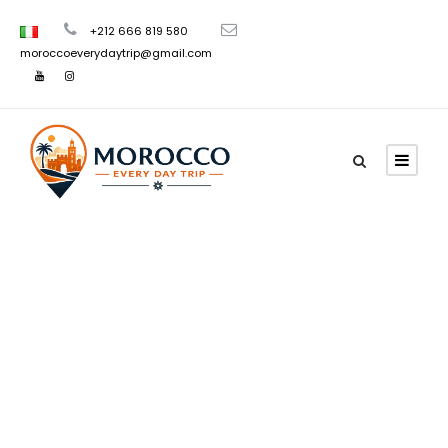
+212 666 819 580
moroccoeverydaytrip@gmail.com
Category
Tour del
Marocco