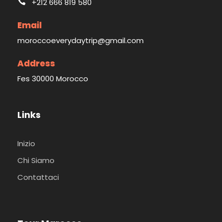
+212 666 819 580
Email
moroccoeverydaytrip@gmail.com
Address
Fes 30000 Morocco
Links
Inizio
Chi Siamo
Contattaci