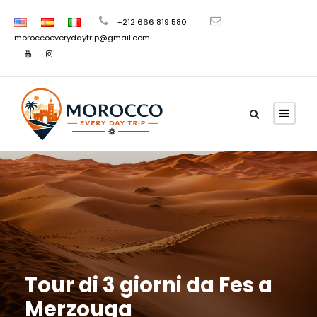
+212 666 819 580
moroccoeverydaytrip@gmail.com
Tour di 3 giorni da Fes a
Merzouga