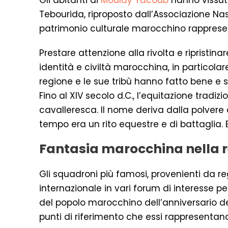
Gli abitanti di
Moulay Yacoub
hanno vissuto 
Tebourida, riproposto dall’Associazione Nasr
patrimonio culturale marocchino rappresen
Prestare attenzione alla rivolta e ripristi
identità e civiltà marocchina, in particolar
regione e le sue tribù hanno fatto bene e so
Fino al XIV secolo d.C., l’equitazione trad
cavalleresca. Il nome deriva dalla polvere
tempo era un rito equestre e di battaglia. E 
Fantasia marocchina nella 
Gli squadroni più famosi, provenienti da regi
internazionale in vari forum di interesse p
del popolo marocchino dell’anniversario dell
punti di riferimento che essi rappresentan