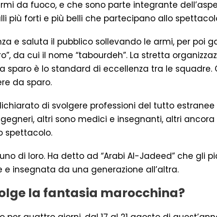
i da fuoco, e che sono parte integrante dell’aspett
li più forti e più belli che partecipano allo spettacol
za e saluta il pubblico sollevando le armi, per poi 
, da cui il nome “tabourdeh”. La stretta organizzaz
da sparo è lo standard di eccellenza tra le squadr
ere da sparo.
ichiarato di svolgere professioni del tutto estranee al
ngegneri, altri sono medici e insegnanti, altri anco
o spettacolo.
 uno di loro. Ha detto ad “Arabi Al-Jadeed” che gli p
e insegnata da una generazione all’altra.
 svolge la fantasia marocchina?