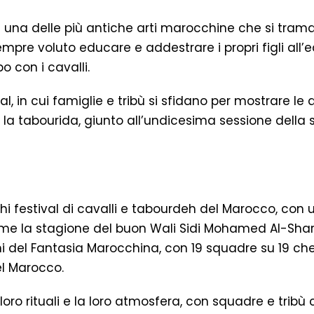
 una delle più antiche arti marocchine che si tram
pre voluto educare e addestrare i propri figli all’
o con i cavalli.
al, in cui famiglie e tribù si sfidano per mostrare le a
e la tabourida, giunto all’undicesima sessione dell
ichi festival di cavalli e tabourdeh del Marocco, con
ome la stagione del buon Wali Sidi Mohamed Al-Sharq
ni del Fantasia Marocchina, con 19 squadre su 19 ch
el Marocco.
 loro rituali e la loro atmosfera, con squadre e tribù 