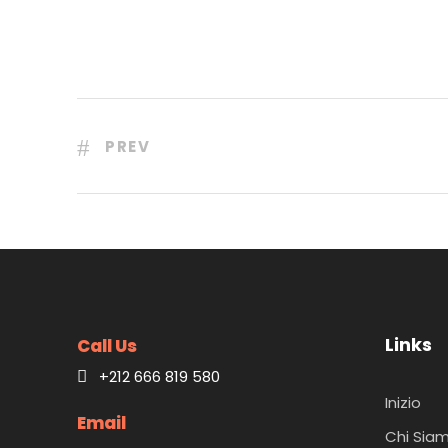
PREV
Links
Call Us
+212 666 819 580
Inizio
Email
Chi Sia