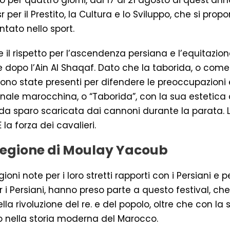
per quattro giorni, dal 17 al 21 agosto di quest’anno,
 per il Prestito, la Cultura e lo Sviluppo, che si pro
tato nello sport.
nare il rispetto per l’ascendenza persiana e l’equita
e dopo l’Ain Al Shaqaf. Dato che la taborida, o come s
no state presenti per difendere le preoccupazioni e l
izionale marocchina, o “Taborida”, con la sua estetic
 da sparo scaricata dai cannoni durante la parata. L
la forza dei cavalieri.
regione di Moulay Yacoub
oni note per i loro stretti rapporti con i Persiani e 
er i Persiani, hanno preso parte a questo festival, c
a rivoluzione del re. e del popolo, oltre che con la s
o nella storia moderna del Marocco.