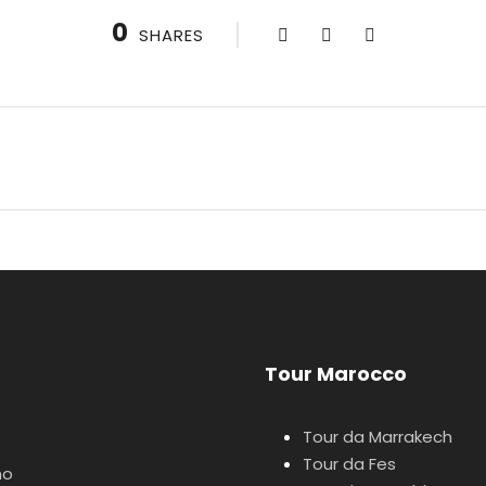
0
SHARES
Tour Marocco
Tour da Marrakech
Tour da Fes
mo