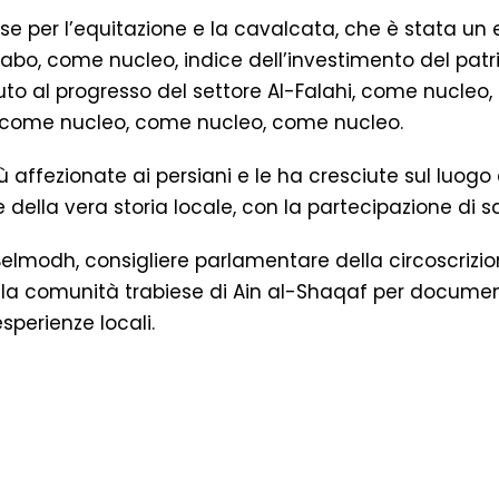
sse per l’equitazione e la cavalcata, che è stata un 
 arabo, come nucleo, indice dell’investimento del patr
ibuto al progresso del settore Al-Falahi, come nucl
 come nucleo, come nucleo, come nucleo.
ibù affezionate ai persiani e le ha cresciute sul luog
” e della vera storia locale, con la partecipazione di 
modh, consigliere parlamentare della circoscrizio
alla comunità trabiese di Ain al-Shaqaf per document
sperienze locali.