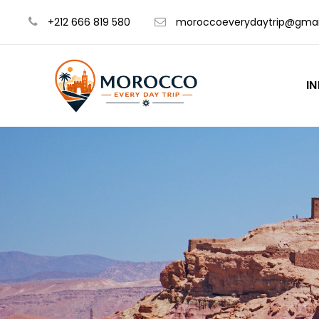
+212 666 819 580
moroccoeverydaytrip@gmai
IN