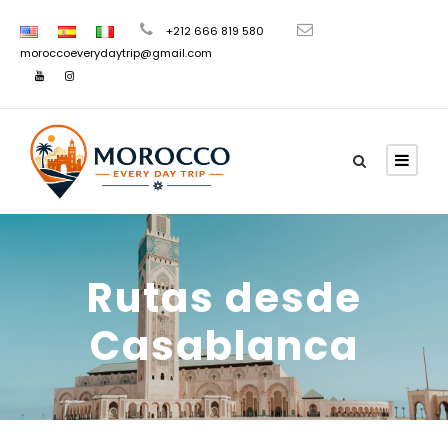
+212 666 819 580
moroccoeverydaytrip@gmail.com
Rutas desde
Casablanca