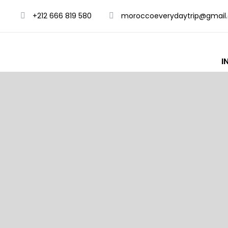
+212 666 819 580
moroccoeverydaytrip@gmail
I