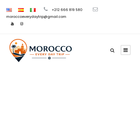
+212 666 819 580
moroccoeverydaytrip@gmail.com
Category
Rutas desde
Casablanca